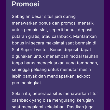
Promosi
Sebagian besar situs judi daring
menawarkan bonus dan promosi menarik
untuk pemain slot, seperti bonus deposit,
putaran gratis, atau cashback. Manfaatkan
bonus ini secara maksimal saat bermain di
Slot Super Twister. Bonus deposit dapat
digunakan untuk menambah modal taruhan
tanpa harus mengeluarkan uang tambahan,
sehingga peluang untuk memutar mesin
lebih banyak dan mendapatkan jackpot
pun meningkat.
Selain itu, beberapa situs menawarkan fitur
cashback yang bisa mengurangi kerugian
saat mengalami kekalahan. Pastikan juga