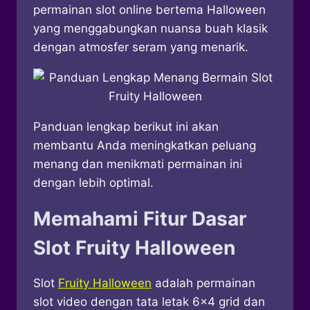
permainan slot online bertema Halloween
yang menggabungkan nuansa buah klasik
dengan atmosfer seram yang menarik.
Panduan lengkap berikut ini akan
membantu Anda meningkatkan peluang
menang dan menikmati permainan ini
dengan lebih optimal.
Memahami Fitur Dasar
Slot Fruity Halloween
Slot
Fruity Halloween
adalah permainan
slot video dengan tata letak 6×4 grid dan