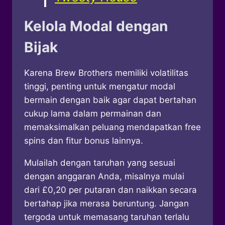
Kelola Modal dengan
Bijak
Karena Brew Brothers memiliki volatilitas
tinggi, penting untuk mengatur modal
bermain dengan baik agar dapat bertahan
cukup lama dalam permainan dan
memaksimalkan peluang mendapatkan free
spins dan fitur bonus lainnya.
Mulailah dengan taruhan yang sesuai
dengan anggaran Anda, misalnya mulai
dari £0,20 per putaran dan naikkan secara
bertahap jika merasa beruntung. Jangan
tergoda untuk memasang taruhan terlalu