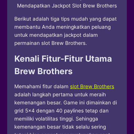
Berikut adalah tiga tips mudah yang dapat
membantu Anda meningkatkan peluang
untuk mendapatkan jackpot dalam
permainan slot Brew Brothers.
Kenali Fitur-Fitur Utama
Brew Brothers
Memahami fitur dalam
slot Brew Brothers
adalah langkah pertama untuk meraih
kemenangan besar. Game ini dimainkan di
grid 5×4 dengan 40 paylines tetap dan
memiliki volatilitas tinggi. Sehingga
kemenangan besar tidak selalu sering