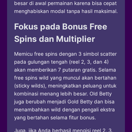
besar di awal permainan karena bisa cepat
menghabiskan modal tanpa hasil maksimal.
Fokus pada Bonus Free
Spins dan Multiplier
Memicu free spins dengan 3 simbol scatter
pada gulungan tengah (reel 2, 3, dan 4)
akan memberikan 7 putaran gratis. Selama
free spins wild yang muncul akan bertahan
(sticky wilds), meningkatkan peluang untuk
kombinasi menang lebih besar. Old Betty
juga berubah menjadi Gold Betty dan bisa
menambahkan wild dengan pengali ekstra
yang bertahan selama fitur bonus.
Juga, jika Anda berhasil mengisi reel 2, 3,