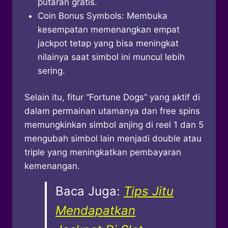
putaran gratis.
Coin Bonus Symbols: Membuka
kesempatan memenangkan empat
jackpot tetap yang bisa meningkat
nilainya saat simbol ini muncul lebih
sering.
Selain itu, fitur “Fortune Dogs” yang aktif di
dalam permainan utamanya dan free spins
memungkinkan simbol anjing di reel 1 dan 5
mengubah simbol lain menjadi double atau
triple yang meningkatkan pembayaran
kemenangan.
Baca Juga:
Tips Jitu
Mendapatkan