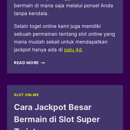
bermain di mana saja melalui ponsel Anda
tanpa kendala.
Selain togel online kami juga memiliki
sebuah permainan tentang slot online yang
mana mudah sekali untuk mendapatkan
jackpot hanya ada di
palu 4d
.
RAHASIA
READ MORE
SUKSES
MENANG
BESAR
DI
SLOT
SLOT ONLINE
FORTUNE
DOGS
Cara Jackpot Besar
Bermain di Slot Super