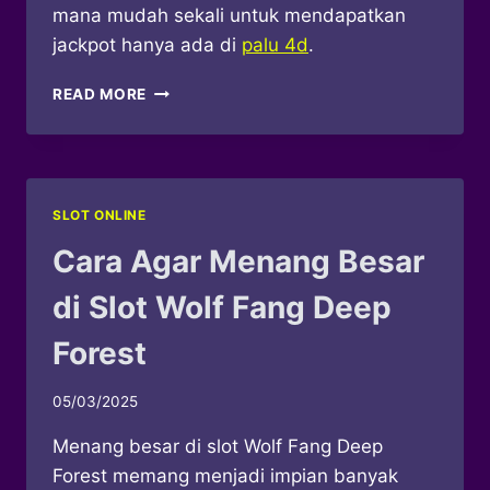
mana mudah sekali untuk mendapatkan
jackpot hanya ada di
palu 4d
.
CARA
READ MORE
JACKPOT
BESAR
BERMAIN
DI
SLOT
SLOT ONLINE
SUPER
TWISTER
Cara Agar Menang Besar
di Slot Wolf Fang Deep
Forest
05/03/2025
Menang besar di slot Wolf Fang Deep
Forest memang menjadi impian banyak