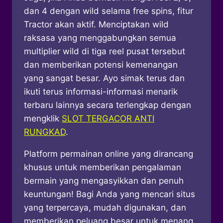
dan 4 dengan wild selama free spins, fitur
Tractor akan aktif. Menciptakan wild
raksasa yang menggabungkan semua
multiplier wild di tiga reel pusat tersebut
dan memberikan potensi kemenangan
yang sangat besar. Ayo simak terus dan
ikuti terus informasi-informasi menarik
terbaru lainnya secara terlengkap dengan
mengklik
SLOT TERGACOR ANTI
RUNGKAD
.
Platform permainan online yang dirancang
khusus untuk memberikan pengalaman
bermain yang mengasyikkan dan penuh
keuntungan! Bagi Anda yang mencari situs
yang terpercaya, mudah digunakan, dan
memberikan peluang besar untuk menang,