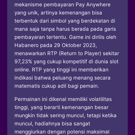
mekanisme pembayaran Pay Anywhere
yang unik, artinya kemenangan bisa
terbentuk dari simbol yang berdekatan di
mana saja tanpa harus berada pada garis
pembayaran tertentu. Game ini dirilis oleh
Habanero pada 29 Oktober 2023,
menawarkan RTP (Return to Player) sekitar
97,23% yang cukup kompetitif di dunia slot
online. RTP yang tinggi ini memberikan
indikasi bahwa peluang menang secara
matematis cukup adil bagi pemain.
Permainan ini dikenal memiliki volatilitas
tinggi, yang berarti kemenangan besar
mungkin tidak sering muncul, tetapi ketika
muncul, hadiahnya bisa sangat
menggiurkan dengan potensi maksimal