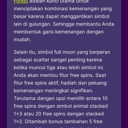
Forest
adalah kunci utama untuk
menciptakan kombinasi kemenangan yang
besar karena dapat menggantikan simbol
lain di gulungan. Sehingga membantu Anda
membentuk garis kemenangan dengan
mudah.
Selain itu, simbol full moon yang berperan
sebagai scatter sangat penting karena
ketika muncul tiga atau lebih simbol ini.
Anda akan memicu fitur free spins. Saat
fitur free spins aktif, hadiah dan peluang
kemenangan meningkat signifikan.
Terutama dengan opsi memilih antara 10
free spins dengan simbol animal stacked
1×3 atau 20 free spins dengan stacked
1×2. Ditambah bonus tambahan 5 free