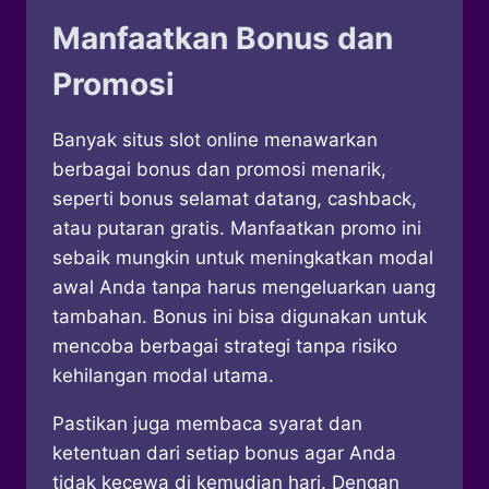
Manfaatkan Bonus dan
Promosi
Banyak situs slot online menawarkan
berbagai bonus dan promosi menarik,
seperti bonus selamat datang, cashback,
atau putaran gratis. Manfaatkan promo ini
sebaik mungkin untuk meningkatkan modal
awal Anda tanpa harus mengeluarkan uang
tambahan. Bonus ini bisa digunakan untuk
mencoba berbagai strategi tanpa risiko
kehilangan modal utama.
Pastikan juga membaca syarat dan
ketentuan dari setiap bonus agar Anda
tidak kecewa di kemudian hari. Dengan