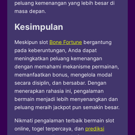
peluang kemenangan yang lebih besar di
masa depan.
Kesimpulan
Meskipun slot
Bone Fortune
bergantung
pada keberuntungan, Anda dapat
meningkatkan peluang kemenangan
dengan memahami mekanisme permainan,
memanfaatkan bonus, mengelola modal
secara disiplin, dan bersabar. Dengan
menerapkan rahasia ini, pengalaman
bermain menjadi lebih menyenangkan dan
peluang meraih jackpot pun semakin besar.
Nikmati pengalaman terbaik bermain slot
online, togel terpercaya, dan
prediksi