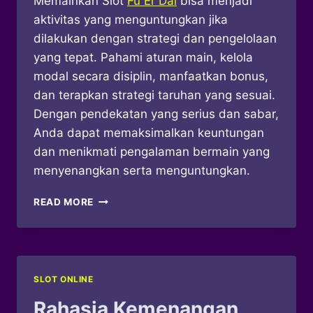
Memainkan Slot
Fu Er Dai
bisa menjadi
aktivitas yang menguntungkan jika
dilakukan dengan strategi dan pengelolaan
yang tepat. Pahami aturan main, kelola
modal secara disiplin, manfaatkan bonus,
dan terapkan strategi taruhan yang sesuai.
Dengan pendekatan yang serius dan sabar,
Anda dapat memaksimalkan keuntungan
dan menikmati pengalaman bermain yang
menyenangkan serta menguntungkan.
CARA
READ MORE
MEMAKSIMALKAN
KEUNTUNGAN
BERMAIN
DI
SLOT
SLOT ONLINE
FU
ER
Rahasia Kemenangan