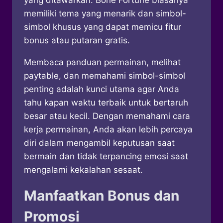
yang ditawarkan. Bone Fortune biasanya
memiliki tema yang menarik dan simbol-
simbol khusus yang dapat memicu fitur
bonus atau putaran gratis.
Membaca panduan permainan, melihat
paytable, dan memahami simbol-simbol
penting adalah kunci utama agar Anda
tahu kapan waktu terbaik untuk bertaruh
besar atau kecil. Dengan memahami cara
kerja permainan, Anda akan lebih percaya
diri dalam mengambil keputusan saat
bermain dan tidak terpancing emosi saat
mengalami kekalahan sesaat.
Manfaatkan Bonus dan
Promosi