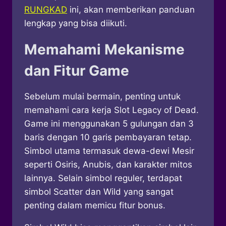
RUNGKAD
ini, akan memberikan panduan
lengkap yang bisa diikuti.
Memahami Mekanisme
dan Fitur Game
Sebelum mulai bermain, penting untuk
memahami cara kerja Slot Legacy of Dead.
Game ini menggunakan 5 gulungan dan 3
baris dengan 10 garis pembayaran tetap.
Simbol utama termasuk dewa-dewi Mesir
seperti Osiris, Anubis, dan karakter mitos
lainnya. Selain simbol reguler, terdapat
simbol Scatter dan Wild yang sangat
penting dalam memicu fitur bonus.