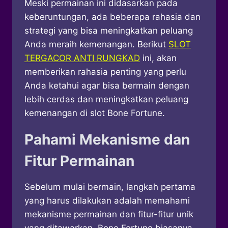
Meski permainan ini didasarkan pada
keberuntungan, ada beberapa rahasia dan
strategi yang bisa meningkatkan peluang
Anda meraih kemenangan. Berikut
SLOT
TERGACOR ANTI RUNGKAD
ini, akan
memberikan rahasia penting yang perlu
Anda ketahui agar bisa bermain dengan
lebih cerdas dan meningkatkan peluang
kemenangan di slot Bone Fortune.
Pahami Mekanisme dan
Fitur Permainan
Sebelum mulai bermain, langkah pertama
yang harus dilakukan adalah memahami
mekanisme permainan dan fitur-fitur unik