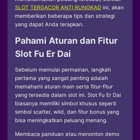
SLOT TERGACOR ANTI RUNGKAD
ini, akan
memberikan beberapa tips dan strategi
yang dapat Anda terapkan.
Pahami Aturan dan Fitur
Slot Fu Er Dai
Sebelum memulai permainan, langkah
pertama yang sangat penting adalah
memahami aturan main serta fitur-fitur
yang tersedia dalam slot ini. Slot Fu Er Dai
biasanya memiliki simbol khusus seperti
simbol scatter, wild, dan fitur bonus yang
bisa meningkatkan peluang menang.
Membaca panduan atau menonton demo