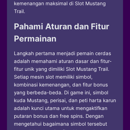
kemenangan maksimal di Slot Mustang
Trail.
Pahami Aturan dan Fitur
Permainan
Langkah pertama menjadi pemain cerdas
adalah memahami aturan dasar dan fitur-
fitur unik yang dimiliki Slot Mustang Trail.
Setiap mesin slot memiliki simbol,
kombinasi kemenangan, dan fitur bonus
yang berbeda-beda. Di game ini, simbol
kuda Mustang, perisai, dan peti harta karun
adalah kunci utama untuk mengaktifkan
putaran bonus dan free spins. Dengan
mengetahui bagaimana simbol tersebut