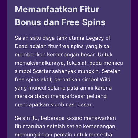
Memanfaatkan Fitur
Bonus dan Free Spins
Salah satu daya tarik utama Legacy of
Dead adalah fitur free spins yang bisa
memberikan kemenangan besar. Untuk
memaksimalkannya, fokuslah pada memicu
simbol Scatter sebanyak mungkin. Setelah
free spins aktif, perhatikan simbol Wild
yang muncul selama putaran ini karena
mereka dapat memperbesar peluang
mendapatkan kombinasi besar.
Selain itu, beberapa kasino menawarkan
fitur taruhan setelah setiap kemenangan,
memungkinkan pemain untuk mencoba