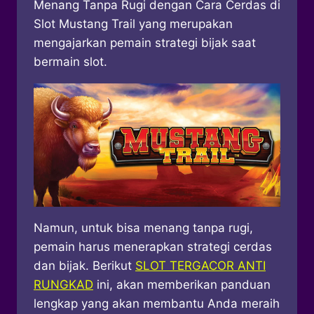
Menang Tanpa Rugi dengan Cara Cerdas di
Slot Mustang Trail yang merupakan
mengajarkan pemain strategi bijak saat
bermain slot.
Namun, untuk bisa menang tanpa rugi,
pemain harus menerapkan strategi cerdas
dan bijak. Berikut
SLOT TERGACOR ANTI
RUNGKAD
ini, akan memberikan panduan
lengkap yang akan membantu Anda meraih