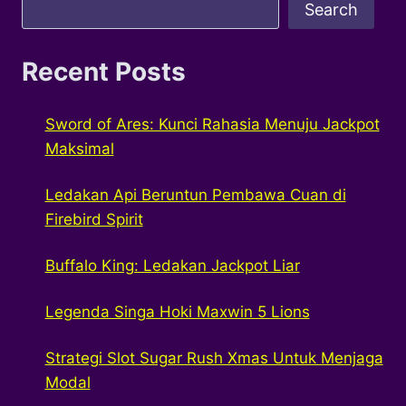
Search
Recent Posts
Sword of Ares: Kunci Rahasia Menuju Jackpot
Maksimal
Ledakan Api Beruntun Pembawa Cuan di
Firebird Spirit
Buffalo King: Ledakan Jackpot Liar
Legenda Singa Hoki Maxwin 5 Lions
Strategi Slot Sugar Rush Xmas Untuk Menjaga
Modal