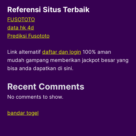
Referensi Situs Terbaik
FUSOTOTO
data hk 4d
Prediksi Fusototo
Link alternatif
daftar dan login
100% aman
mudah gampang memberikan jackpot besar yang
bisa anda dapatkan di sini.
Recent Comments
No comments to show.
bandar togel