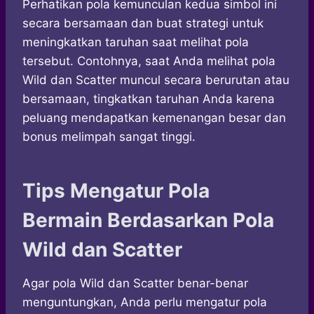
Perhatikan pola kemunculan kedua simbol ini
secara bersamaan dan buat strategi untuk
meningkatkan taruhan saat melihat pola
tersebut. Contohnya, saat Anda melihat pola
Wild dan Scatter muncul secara berurutan atau
bersamaan, tingkatkan taruhan Anda karena
peluang mendapatkan kemenangan besar dan
bonus melimpah sangat tinggi.
Tips Mengatur Pola
Bermain Berdasarkan Pola
Wild dan Scatter
Agar pola Wild dan Scatter benar-benar
menguntungkan, Anda perlu mengatur pola