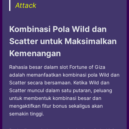
Attack
Kombinasi Pola Wild dan
Scatter untuk Maksimalkan
Kemenangan
Rahasia besar dalam slot Fortune of Giza
adalah memanfaatkan kombinasi pola Wild dan
Scatter secara bersamaan. Ketika Wild dan
Scatter muncul dalam satu putaran, peluang
untuk membentuk kombinasi besar dan
mengaktifkan fitur bonus sekaligus akan
semakin tinggi.