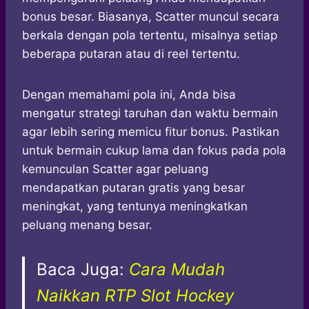
bonus besar. Biasanya, Scatter muncul secara
berkala dengan pola tertentu, misalnya setiap
beberapa putaran atau di reel tertentu.
Dengan memahami pola ini, Anda bisa
mengatur strategi taruhan dan waktu bermain
agar lebih sering memicu fitur bonus. Pastikan
untuk bermain cukup lama dan fokus pada pola
kemunculan Scatter agar peluang
mendapatkan putaran gratis yang besar
meningkat, yang tentunya meningkatkan
peluang menang besar.
Baca Juga:
Cara Mudah
Naikkan RTP Slot Hockey