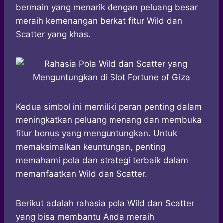
bermain yang menarik dengan peluang besar
meraih kemenangan berkat fitur Wild dan
Scatter yang khas.
Kedua simbol ini memiliki peran penting dalam
meningkatkan peluang menang dan membuka
fitur bonus yang menguntungkan. Untuk
memaksimalkan keuntungan, penting
memahami pola dan strategi terbaik dalam
memanfaatkan Wild dan Scatter.
Berikut adalah rahasia pola Wild dan Scatter
yang bisa membantu Anda meraih