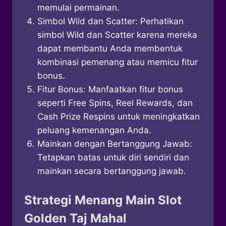
memulai permainan.
Simbol Wild dan Scatter: Perhatikan
simbol Wild dan Scatter karena mereka
dapat membantu Anda membentuk
kombinasi pemenang atau memicu fitur
bonus.
Fitur Bonus: Manfaatkan fitur bonus
seperti Free Spins, Reel Rewards, dan
Cash Prize Respins untuk meningkatkan
peluang kemenangan Anda.
Mainkan dengan Bertanggung Jawab:
Tetapkan batas untuk diri sendiri dan
mainkan secara bertanggung jawab.
Strategi Menang Main Slot
Golden Taj Mahal