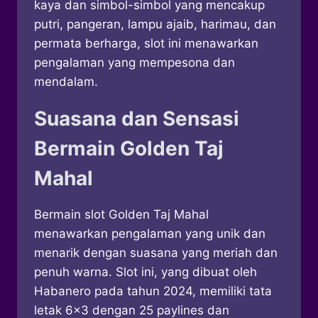
kaya dan simbol-simbol yang mencakup
putri, pangeran, lampu ajaib, harimau, dan
permata berharga, slot ini menawarkan
pengalaman yang mempesona dan
mendalam.
Suasana dan Sensasi
Bermain Golden Taj
Mahal
Bermain slot Golden Taj Mahal
menawarkan pengalaman yang unik dan
menarik dengan suasana yang meriah dan
penuh warna. Slot ini, yang dibuat oleh
Habanero pada tahun 2024, memiliki tata
letak 6×3 dengan 25 paylines dan