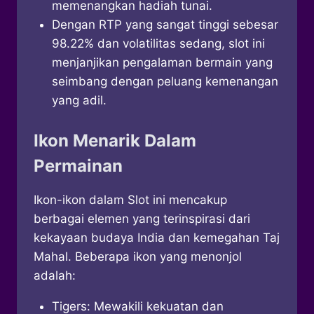
memenangkan hadiah tunai.
Dengan RTP yang sangat tinggi sebesar
98.22% dan volatilitas sedang, slot ini
menjanjikan pengalaman bermain yang
seimbang dengan peluang kemenangan
yang adil.
Ikon Menarik Dalam
Permainan
Ikon-ikon dalam Slot ini mencakup
berbagai elemen yang terinspirasi dari
kekayaan budaya India dan kemegahan Taj
Mahal. Beberapa ikon yang menonjol
adalah:
Tigers: Mewakili kekuatan dan