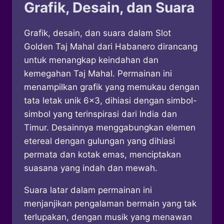
Grafik, Desain, dan Suara
Grafik, desain, dan suara dalam Slot
Golden Taj Mahal dari Habanero dirancang
untuk menangkap keindahan dan
kemegahan Taj Mahal. Permainan ini
menampilkan grafik yang memukau dengan
tata letak unik 6×3, dihiasi dengan simbol-
simbol yang terinspirasi dari India dan
Timur. Desainnya menggabungkan elemen
etereal dengan gulungan yang dihiasi
permata dan kotak emas, menciptakan
suasana yang indah dan mewah.
Suara latar dalam permainan ini
menjanjikan pengalaman bermain yang tak
terlupakan, dengan musik yang menawan