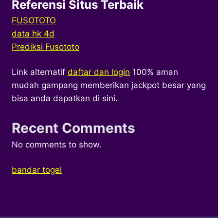
Referensi Situs Terbaik
FUSOTOTO
data hk 4d
Prediksi Fusototo
Link alternatif
daftar dan login
100% aman
mudah gampang memberikan jackpot besar yang
bisa anda dapatkan di sini.
Recent Comments
No comments to show.
bandar togel