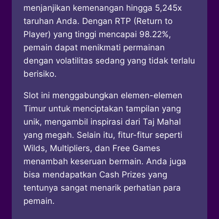
menjanjikan kemenangan hingga 5,245x
taruhan Anda. Dengan RTP (Return to
Player) yang tinggi mencapai 98.22%,
pemain dapat menikmati permainan
dengan volatilitas sedang yang tidak terlalu
berisiko.
Slot ini menggabungkan elemen-elemen
Timur untuk menciptakan tampilan yang
unik, mengambil inspirasi dari Taj Mahal
yang megah. Selain itu, fitur-fitur seperti
Wilds, Multipliers, dan Free Games
menambah keseruan bermain. Anda juga
bisa mendapatkan Cash Prizes yang
tentunya sangat menarik perhatian para
pemain.