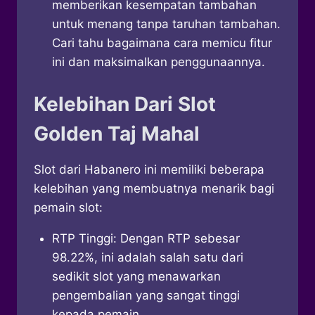
memberikan kesempatan tambahan
untuk menang tanpa taruhan tambahan.
Cari tahu bagaimana cara memicu fitur
ini dan maksimalkan penggunaannya.
Kelebihan Dari Slot
Golden Taj Mahal
Slot dari Habanero ini memiliki beberapa
kelebihan yang membuatnya menarik bagi
pemain slot:
RTP Tinggi: Dengan RTP sebesar
98.22%, ini adalah salah satu dari
sedikit slot yang menawarkan
pengembalian yang sangat tinggi
kepada pemain.