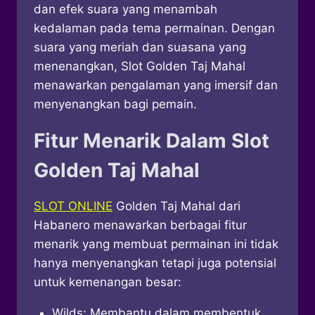
dan efek suara yang menambah
kedalaman pada tema permainan. Dengan
suara yang meriah dan suasana yang
menenangkan, Slot Golden Taj Mahal
menawarkan pengalaman yang imersif dan
menyenangkan bagi pemain.
Fitur Menarik Dalam Slot
Golden Taj Mahal
SLOT ONLINE
Golden Taj Mahal dari
Habanero menawarkan berbagai fitur
menarik yang membuat permainan ini tidak
hanya menyenangkan tetapi juga potensial
untuk kemenangan besar:
Wilds: Membantu dalam membentuk