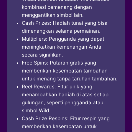
kombinasi pemenang dengan
menggantikan simbol lain.
Cash Prizes: Hadiah tunai yang bisa
dimenangkan selama permainan.
Multipliers: Pengganda yang dapat
meningkatkan kemenangan Anda
secara signifikan.
Free Spins: Putaran gratis yang
memberikan kesempatan tambahan
untuk menang tanpa taruhan tambahan.
Reel Rewards: Fitur unik yang
menambahkan hadiah di atas setiap
gulungan, seperti pengganda atau
simbol Wild.
Cash Prize Respins: Fitur respin yang
memberikan kesempatan untuk