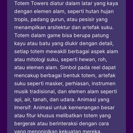
Totem Towers diatur dalam latar yang kaya
dengan elemen alam, seperti hutan hujan
tropis, padang gurun, atau pesisir yang
menampilkan arsitektur dan artefak suku.
Totem dalam game bisa berupa patung
kayu atau batu yang diukir dengan detail,
setiap totem mewakili berbagai aspek alam
atau mitologi suku, seperti hewan, roh,
atau elemen alam. Simbol pada reel dapat
mencakup berbagai bentuk totem, artefak
suku seperti masker, perhiasan, instrumen
musik tradisional, dan elemen alam seperti
api, air, tanah, dan udara. Animasi yang
Imersif: Animasi untuk kemenangan besar
atau fitur khusus melibatkan totem yang
bergerak atau berinteraksi dengan cara
yang menonjolkan kekuatan mereka.