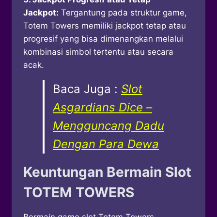
Jackpot:
Tergantung pada struktur game,
Totem Towers memiliki jackpot tetap atau
progresif yang bisa dimenangkan melalui
kombinasi simbol tertentu atau secara
acak.
Baca Juga :
Slot
Asgardians Dice –
Mengguncang Dadu
Dengan Para Dewa
Keuntungan Bermain Slot
TOTEM TOWERS