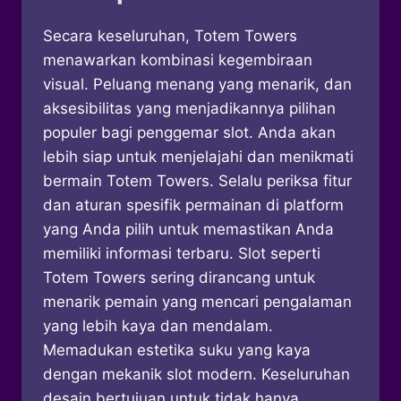
Secara keseluruhan, Totem Towers
menawarkan kombinasi kegembiraan
visual. Peluang menang yang menarik, dan
aksesibilitas yang menjadikannya pilihan
populer bagi penggemar slot. Anda akan
lebih siap untuk menjelajahi dan menikmati
bermain Totem Towers. Selalu periksa fitur
dan aturan spesifik permainan di platform
yang Anda pilih untuk memastikan Anda
memiliki informasi terbaru. Slot seperti
Totem Towers sering dirancang untuk
menarik pemain yang mencari pengalaman
yang lebih kaya dan mendalam.
Memadukan estetika suku yang kaya
dengan mekanik slot modern. Keseluruhan
desain bertujuan untuk tidak hanya