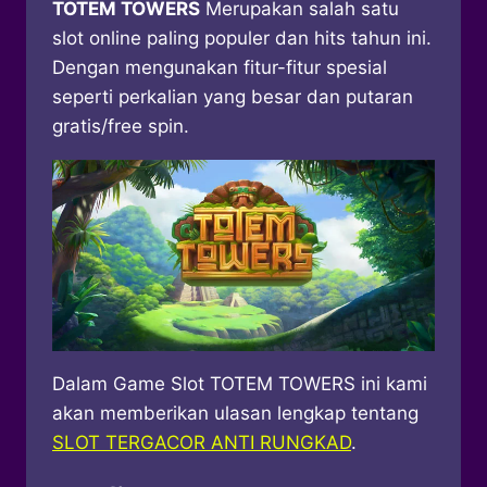
TOTEM TOWERS
Merupakan salah satu
slot online paling populer dan hits tahun ini.
Dengan mengunakan fitur-fitur spesial
seperti perkalian yang besar dan putaran
gratis/free spin.
Dalam Game Slot TOTEM TOWERS ini kami
akan memberikan ulasan lengkap tentang
SLOT TERGACOR ANTI RUNGKAD
.