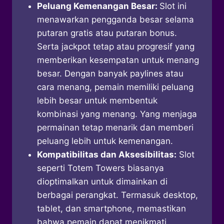
Peluang Kemenangan Besar:
Slot ini
menawarkan pengganda besar selama
putaran gratis atau putaran bonus.
Serta jackpot tetap atau progresif yang
memberikan kesempatan untuk menang
besar. Dengan banyak paylines atau
cara menang, pemain memiliki peluang
lebih besar untuk membentuk
kombinasi yang menang. Yang menjaga
permainan tetap menarik dan memberi
peluang lebih untuk kemenangan.
Kompatibilitas dan Aksesibilitas:
Slot
seperti Totem Towers biasanya
dioptimalkan untuk dimainkan di
berbagai perangkat. Termasuk desktop,
tablet, dan smartphone, memastikan
bahwa pemain dapat menikmati