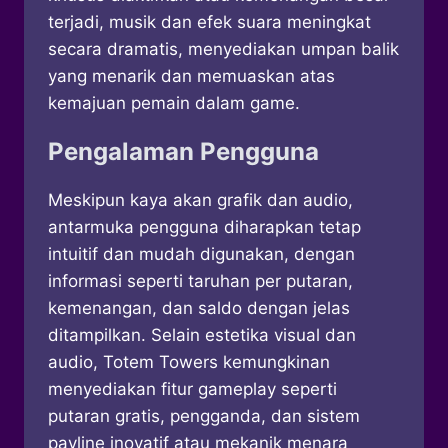
terjadi, musik dan efek suara meningkat
secara dramatis, menyediakan umpan balik
yang menarik dan memuaskan atas
kemajuan pemain dalam game.
Pengalaman Pengguna
Meskipun kaya akan grafik dan audio,
antarmuka pengguna diharapkan tetap
intuitif dan mudah digunakan, dengan
informasi seperti taruhan per putaran,
kemenangan, dan saldo dengan jelas
ditampilkan. Selain estetika visual dan
audio, Totem Towers kemungkinan
menyediakan fitur gameplay seperti
putaran gratis, pengganda, dan sistem
payline inovatif atau mekanik menara