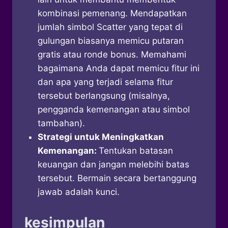
kombinasi pemenang. Mendapatkan
jumlah simbol Scatter yang tepat di
gulungan biasanya memicu putaran
gratis atau ronde bonus. Memahami
bagaimana Anda dapat memicu fitur ini
dan apa yang terjadi selama fitur
tersebut berlangsung (misalnya,
pengganda kemenangan atau simbol
tambahan).
Strategi untuk Meningkatkan
Kemenangan:
Tentukan batasan
keuangan dan jangan melebihi batas
tersebut. Bermain secara bertanggung
jawab adalah kunci.
kesimpulan