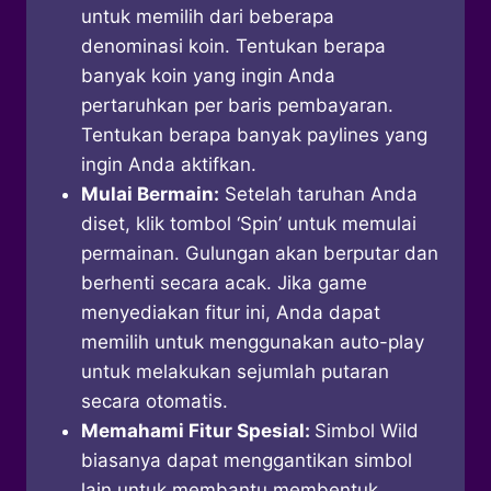
untuk memilih dari beberapa
denominasi koin. Tentukan berapa
banyak koin yang ingin Anda
pertaruhkan per baris pembayaran.
Tentukan berapa banyak paylines yang
ingin Anda aktifkan.
Mulai Bermain:
Setelah taruhan Anda
diset, klik tombol ‘Spin’ untuk memulai
permainan. Gulungan akan berputar dan
berhenti secara acak. Jika game
menyediakan fitur ini, Anda dapat
memilih untuk menggunakan auto-play
untuk melakukan sejumlah putaran
secara otomatis.
Memahami Fitur Spesial:
Simbol Wild
biasanya dapat menggantikan simbol
lain untuk membantu membentuk