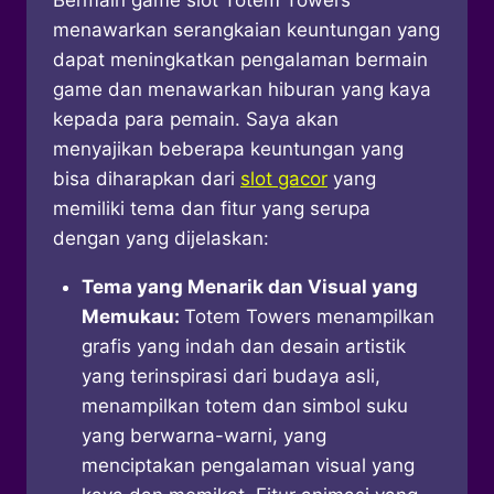
Bermain game slot Totem Towers
menawarkan serangkaian keuntungan yang
dapat meningkatkan pengalaman bermain
game dan menawarkan hiburan yang kaya
kepada para pemain. Saya akan
menyajikan beberapa keuntungan yang
bisa diharapkan dari
slot gacor
yang
memiliki tema dan fitur yang serupa
dengan yang dijelaskan:
Tema yang Menarik dan Visual yang
Memukau:
Totem Towers menampilkan
grafis yang indah dan desain artistik
yang terinspirasi dari budaya asli,
menampilkan totem dan simbol suku
yang berwarna-warni, yang
menciptakan pengalaman visual yang