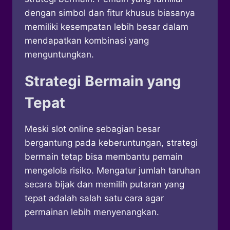
dengan simbol dan fitur khusus biasanya
memiliki kesempatan lebih besar dalam
mendapatkan kombinasi yang
menguntungkan.
Strategi Bermain yang
Tepat
Meski slot online sebagian besar
bergantung pada keberuntungan, strategi
bermain tetap bisa membantu pemain
mengelola risiko. Mengatur jumlah taruhan
secara bijak dan memilih putaran yang
tepat adalah salah satu cara agar
permainan lebih menyenangkan.