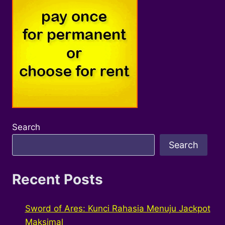
Search
Search
Recent Posts
Sword of Ares: Kunci Rahasia Menuju Jackpot
Maksimal