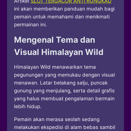
Artikel
SLOT TERGACOR ANTI RUNGKAD
ini akan memberikan panduan mudah bagi
pemain untuk memahami dan menikmati
permainan ini.
Mengenal Tema dan
Visual Himalayan Wild
Himalayan Wild menawarkan tema
pegunungan yang memukau dengan visual
menawan. Latar belakang salju, puncak
gunung yang menjulang, serta detail grafis
yang halus membuat pengalaman bermain
lebih hidup.
Pemain akan merasa seolah sedang
melakukan ekspedisi di alam bebas sambil