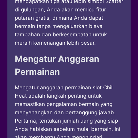
mendapatkan tiga atau lebih simbol Scatter
di gulungan, Anda akan memicu fitur
putaran gratis, di mana Anda dapat
bermain tanpa mengeluarkan biaya
tambahan dan berkesempatan untuk
meraih kemenangan lebih besar.
Mengatur Anggaran
Permainan
Mengatur anggaran permainan slot Chili
Heat adalah langkah penting untuk
memastikan pengalaman bermain yang
menyenangkan dan bertanggung jawab.
Pertama, tentukan jumlah uang yang siap
Anda habiskan sebelum mulai bermain. Ini
akan membantu Anda menghindari