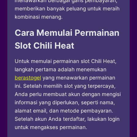
menawarkan berbagai garis pembayaran,
memberikan banyak peluang untuk meraih
kombinasi menang.
Cara Memulai Permainan
Slot Chili Heat
Untuk memulai permainan slot Chili Heat,
langkah pertama adalah menemukan
berastogel
yang menawarkan permainan
ini. Setelah memilih slot yang terpercaya,
Anda perlu membuat akun dengan mengisi
informasi yang diperlukan, seperti nama,
alamat email, dan metode pembayaran.
Setelah akun Anda terdaftar, lakukan login
untuk mengakses permainan.