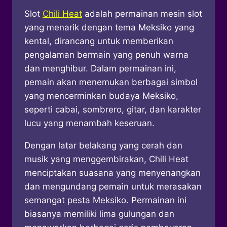
Slot
Chili Heat
adalah permainan mesin slot
yang menarik dengan tema Meksiko yang
kental, dirancang untuk memberikan
pengalaman bermain yang penuh warna
dan menghibur. Dalam permainan ini,
pemain akan menemukan berbagai simbol
yang mencerminkan budaya Meksiko,
seperti cabai, sombrero, gitar, dan karakter
lucu yang menambah keseruan.
Dengan latar belakang yang cerah dan
musik yang menggembirakan, Chili Heat
menciptakan suasana yang menyenangkan
dan mengundang pemain untuk merasakan
semangat pesta Meksiko. Permainan ini
biasanya memiliki lima gulungan dan