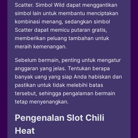
Scatter. Simbol Wild dapat menggantikan
simbol lain untuk membantu menciptakan
kombinasi menang, sedangkan simbol
Scatter dapat memicu putaran gratis,
memberikan peluang tambahan untuk
meraih kemenangan.
Sebelum bermain, penting untuk mengatur
anggaran yang jelas. Tentukan berapa
banyak uang yang siap Anda habiskan dan
pastikan untuk tidak melebihi batas
tersebut, sehingga pengalaman bermain
tetap menyenangkan.
Pengenalan Slot Chili
Heat