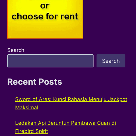
Search
Search
Recent Posts
Sword of Ares: Kunci Rahasia Menuju Jackpot
Maksimal
Ledakan Api Beruntun Pembawa Cuan di
Firebird Spirit