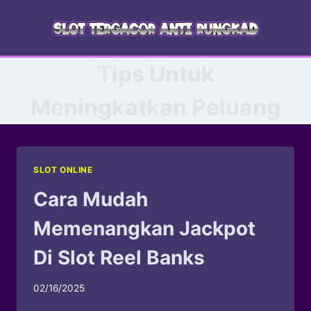
Skip
to
content
Tips Untuk
Meningkatkan Peluang
SLOT ONLINE
Cara Mudah
Memenangkan Jackpot
Di Slot Reel Banks
02/16/2025