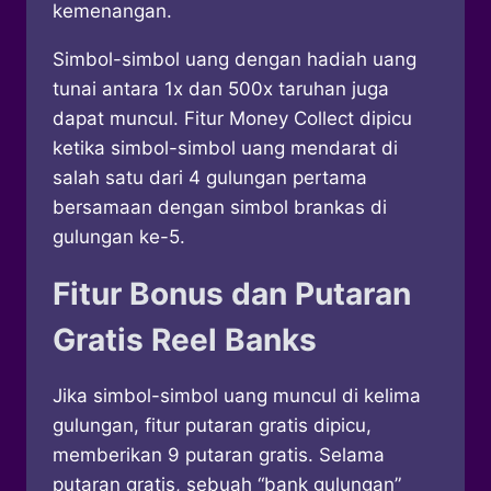
kemenangan.
Simbol-simbol uang dengan hadiah uang
tunai antara 1x dan 500x taruhan juga
dapat muncul. Fitur Money Collect dipicu
ketika simbol-simbol uang mendarat di
salah satu dari 4 gulungan pertama
bersamaan dengan simbol brankas di
gulungan ke-5.
Fitur Bonus dan Putaran
Gratis Reel Banks
Jika simbol-simbol uang muncul di kelima
gulungan, fitur putaran gratis dipicu,
memberikan 9 putaran gratis. Selama
putaran gratis, sebuah “bank gulungan”