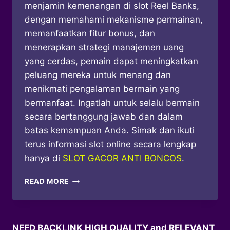
menjamin kemenangan di slot Reel Banks,
dengan memahami mekanisme permainan,
memanfaatkan fitur bonus, dan
menerapkan strategi manajemen uang
yang cerdas, pemain dapat meningkatkan
peluang mereka untuk menang dan
menikmati pengalaman bermain yang
bermanfaat. Ingatlah untuk selalu bermain
secara bertanggung jawab dan dalam
batas kemampuan Anda. Simak dan ikuti
terus informasi slot online secara lengkap
hanya di
SLOT GACOR ANTI BONCOS
.
CARA
READ MORE
MUDAH
MEMENANGKAN
JACKPOT
DI
NEED BACKLINK HIGH QUALITY and RELEVANT