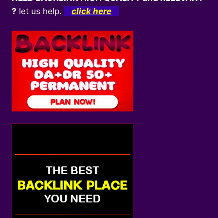
SLOT
?
let us help.
click here
REEL
BANKS