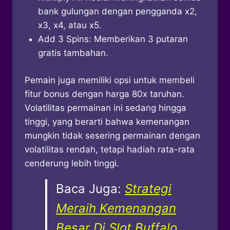
bank gulungan dengan pengganda x2,
x3, x4, atau x5.
Add 3 Spins: Memberikan 3 putaran
gratis tambahan.
Pemain juga memiliki opsi untuk membeli
fitur bonus dengan harga 80x taruhan.
Volatilitas permainan ini sedang hingga
tinggi, yang berarti bahwa kemenangan
mungkin tidak sesering permainan dengan
volatilitas rendah, tetapi hadiah rata-rata
cenderung lebih tinggi.
Baca Juga:
Strategi
Meraih Kemenangan
Besar Di Slot Buffalo