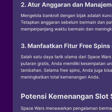
2. Atur Anggaran dan Manaje
Mengelola bankroll dengan bijak adalah kunc
Tetapkan anggaran sebelum bermain dan patu
memperpanjang waktu bermain dan meningk
3. Manfaatkan Fitur Free Spin
Salah satu daya tarik utama dari Space Wars 
putaran gratis, Anda memiliki kesempatan 
tambahan. Selama free spins, Anda juga bi
meningkatkan total kemenangan Anda.
Potensi Kemenangan Slot
Space Wars menawarkan pengalaman bermai