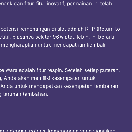
ik dan fitur-fitur inovatif, permainan ini telah
potensi kemenangan di slot adalah RTP (Return to
tif, biasanya sekitar 96% atau lebih. Ini berarti
t mengharapkan untuk mendapatkan kembali
ce Wars adalah fitur respin. Setelah setiap putaran,
, Anda akan memiliki kesempatan untuk
an Anda untuk mendapatkan kesempatan tambahan
g taruhan tambahan.
ik dengan potensi kemenangan yang signifikan.