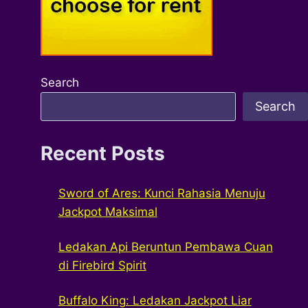
Search
Search
Recent Posts
Sword of Ares: Kunci Rahasia Menuju
Jackpot Maksimal
Ledakan Api Beruntun Pembawa Cuan
di Firebird Spirit
Buffalo King: Ledakan Jackpot Liar