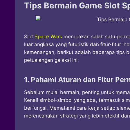
Tips Bermain Game Slot S
Slot
Space Wars
merupakan salah satu perma
luar angkasa yang futuristik dan fitur-fitur 
kemenangan, berikut adalah beberapa tips
petualangan galaksi ini.
1. Pahami Aturan dan Fitur Pe
Sebelum mulai bermain, penting untuk memah
Kenali simbol-simbol yang ada, termasuk simbo
berfungsi. Memahami cara kerja setiap el
merencanakan strategi yang lebih efektif 