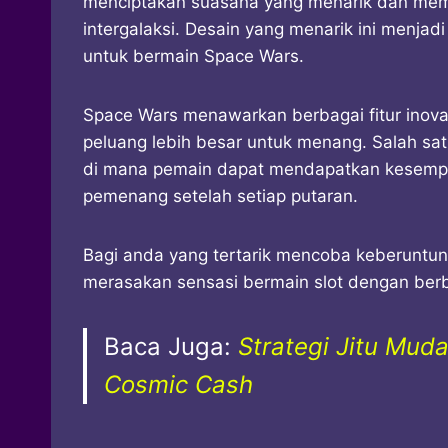
menciptakan suasana yang menarik dan mem
intergalaksi. Desain yang menarik ini menja
untuk bermain Space Wars.
Space Wars menawarkan berbagai fitur inov
peluang lebih besar untuk menang. Salah satu
di mana pemain dapat mendapatkan kesem
pemenang setelah setiap putaran.
Bagi anda yang tertarik mencoba keberuntu
merasakan sensasi bermain slot dengan be
Baca Juga:
Strategi Jitu Mud
Cosmic Cash