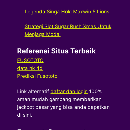
Legenda Singa Hoki Maxwin 5 Lions
Strategi Slot Sugar Rush Xmas Untuk
Menjaga Modal
Referensi Situs Terbaik
FUSOTOTO
data hk 4d
Prediksi Fusototo
Link alternatif
daftar dan login
100%
aman mudah gampang memberikan
jackpot besar yang bisa anda dapatkan
di sini.