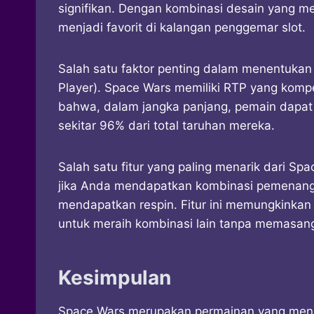
signifikan. Dengan kombinasi desain yang menar
menjadi favorit di kalangan penggemar slot.
Salah satu faktor penting dalam menentukan 
Player). Space Wars memiliki RTP yang kompeti
bahwa, dalam jangka panjang, pemain dapa
sekitar 96% dari total taruhan mereka.
Salah satu fitur yang paling menarik dari Spa
jika Anda mendapatkan kombinasi pemenang
mendapatkan respin. Fitur ini memungkink
untuk meraih kombinasi lain tanpa memasan
Kesimpulan
Space Wars merupakan permainan yang menar