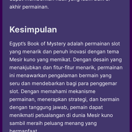
akhir permainan.
Kesimpulan
​Egypt’s Book of Mystery adalah permainan slot
yang menarik dan penuh inovasi dengan tema
Mesir kuno yang memikat.​ Dengan desain yang
menakjubkan dan fitur-fitur menarik, permainan
ini menawarkan pengalaman bermain yang
seru dan mendebarkan bagi para penggemar
slot. Dengan memahami mekanisme
permainan, menerapkan strategi, dan bermain
dengan tanggung jawab, pemain dapat
menikmati petualangan di dunia Mesir kuno
sambil meraih peluang menang yang
bermanfaat.