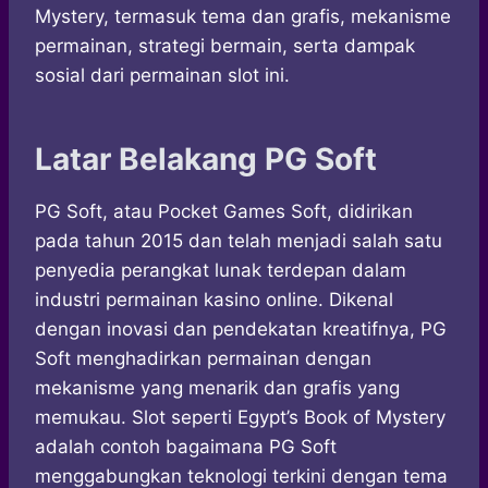
Mystery, termasuk tema dan grafis, mekanisme
permainan, strategi bermain, serta dampak
sosial dari permainan slot ini.
Latar Belakang PG Soft
PG Soft, atau Pocket Games Soft, didirikan
pada tahun 2015 dan telah menjadi salah satu
penyedia perangkat lunak terdepan dalam
industri permainan kasino online. Dikenal
dengan inovasi dan pendekatan kreatifnya, PG
Soft menghadirkan permainan dengan
mekanisme yang menarik dan grafis yang
memukau. Slot seperti Egypt’s Book of Mystery
adalah contoh bagaimana PG Soft
menggabungkan teknologi terkini dengan tema