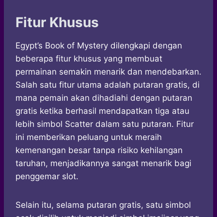
Fitur Khusus
Egypt’s Book of Mystery dilengkapi dengan
beberapa fitur khusus yang membuat
permainan semakin menarik dan mendebarkan.
Salah satu fitur utama adalah putaran gratis, di
mana pemain akan dihadiahi dengan putaran
gratis ketika berhasil mendapatkan tiga atau
lebih simbol Scatter dalam satu putaran. ​Fitur
ini memberikan peluang untuk meraih
kemenangan besar tanpa risiko kehilangan
taruhan, menjadikannya sangat menarik bagi
penggemar slot.​
Selain itu, selama putaran gratis, satu simbol