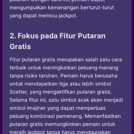
mengumpulkan kemenangan berturut-turut
yang dapat memicu jackpot.
2. Fokus pada Fitur Putaran
Gratis
Fitur putaran gratis merupakan salah satu cara
terbaik untuk meningkatkan peluang menang
tanpa risiko taruhan. Pemain harus berusaha
untuk mendapatkan tiga atau lebih simbol
Scatter, yang mengaktifkan putaran gratis.
Selama fitur ini, satu simbol acak akan menjadi
simbol imajiner yang dapat memperluas
peluang kombinasi pemenang. Memanfaatkan
putaran gratis memungkinkan pemain untuk
meraih jackpot tanpa harus menggunakan