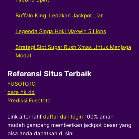
Buffalo King: Ledakan Jackpot Liar
Legenda Singa Hoki Maxwin 5 Lions
Strategi Slot Sugar Rush Xmas Untuk Menjaga
Modal
Referensi Situs Terbaik
FUSOTOTO
data hk 4d
Prediksi Fusototo
Link alternatif
daftar dan login
100% aman
mudah gampang memberikan jackpot besar yang
bisa anda dapatkan di sini.