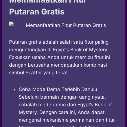
Putaran Gratis
Putaran gratis adalah salah satu fitur paling
menguntungkan di Egypt’s Book of Mystery.
Fokuskan usaha Anda untuk memicu fitur ini
dengan berusaha mendapatkan kombinasi
simbol Scatter yang tepat.
Coba Mode Demo Terlebih Dahulu
Sebelum bermain dengan uang nyata,
cobalah mode demo dari Egypt’s Book of
Mystery. Dengan cara ini, Anda dapat
mengenal mekanisme permainan dan fitur-