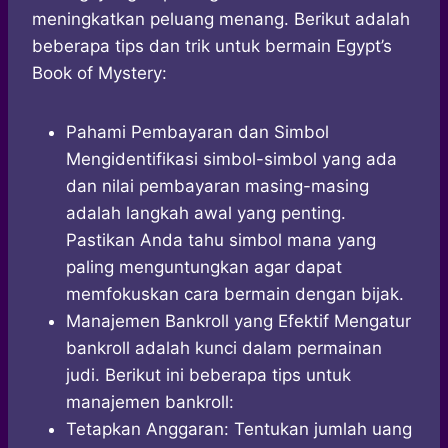
meningkatkan peluang menang. Berikut adalah
beberapa tips dan trik untuk bermain Egypt’s
Book of Mystery:
Pahami Pembayaran dan Simbol
Mengidentifikasi simbol-simbol yang ada
dan nilai pembayaran masing-masing
adalah langkah awal yang penting.
Pastikan Anda tahu simbol mana yang
paling menguntungkan agar dapat
memfokuskan cara bermain dengan bijak.
Manajemen Bankroll yang Efektif Mengatur
bankroll adalah kunci dalam permainan
judi. Berikut ini beberapa tips untuk
manajemen bankroll:
Tetapkan Anggaran: Tentukan jumlah uang