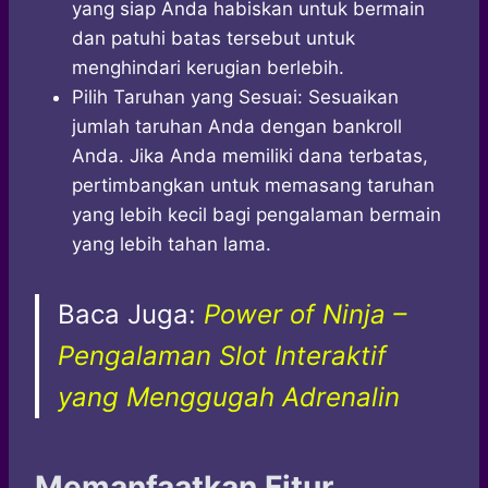
yang siap Anda habiskan untuk bermain
dan patuhi batas tersebut untuk
menghindari kerugian berlebih.
Pilih Taruhan yang Sesuai: Sesuaikan
jumlah taruhan Anda dengan bankroll
Anda. Jika Anda memiliki dana terbatas,
pertimbangkan untuk memasang taruhan
yang lebih kecil bagi pengalaman bermain
yang lebih tahan lama.
Baca Juga:
Power of Ninja –
Pengalaman Slot Interaktif
yang Menggugah Adrenalin
Memanfaatkan Fitur