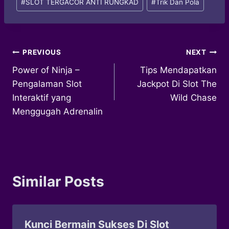
#
SLOT TERGACOR ANTI RUNGKAD
#
Trik Dan Pola
Post
PREVIOUS
NEXT
Power of Ninja –
Tips Mendapatkan
navigation
Pengalaman Slot
Jackpot Di Slot The
Interaktif yang
Wild Chase
Menggugah Adrenalin
Similar Posts
Kunci Bermain Sukses Di Slot