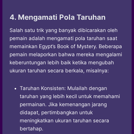
4. Mengamati Pola Taruhan
Salah satu trik yang banyak dibicarakan oleh
pemain adalah mengamati pola taruhan saat
memainkan Egypt’s Book of Mystery. Beberapa
pemain melaporkan bahwa mereka mengalami
keberuntungan lebih baik ketika mengubah
ukuran taruhan secara berkala, misalnya:
Taruhan Konsisten: Mulailah dengan
taruhan yang lebih kecil untuk memahami
permainan. Jika kemenangan jarang
didapat, pertimbangkan untuk
meningkatkan ukuran taruhan secara
bertahap.