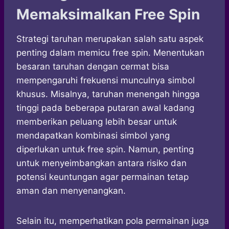
Memaksimalkan Free Spin
Strategi taruhan merupakan salah satu aspek
penting dalam memicu free spin. Menentukan
besaran taruhan dengan cermat bisa
mempengaruhi frekuensi munculnya simbol
khusus. Misalnya, taruhan menengah hingga
tinggi pada beberapa putaran awal kadang
memberikan peluang lebih besar untuk
mendapatkan kombinasi simbol yang
diperlukan untuk free spin. Namun, penting
untuk menyeimbangkan antara risiko dan
potensi keuntungan agar permainan tetap
aman dan menyenangkan.
Selain itu, memperhatikan pola permainan juga