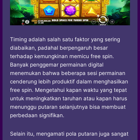
Timing adalah salah satu faktor yang sering
diabaikan, padahal berpengaruh besar
terhadap kemungkinan memicu free spin.
Banyak penggemar permainan digital
menemukan bahwa beberapa sesi permainan
cenderung lebih produktif dalam menghasilkan
free spin. Mengetahui kapan waktu yang tepat
untuk meningkatkan taruhan atau kapan harus
menunggu putaran selanjutnya bisa membuat
perbedaan signifikan.
Selain itu, mengamati pola putaran juga sangat