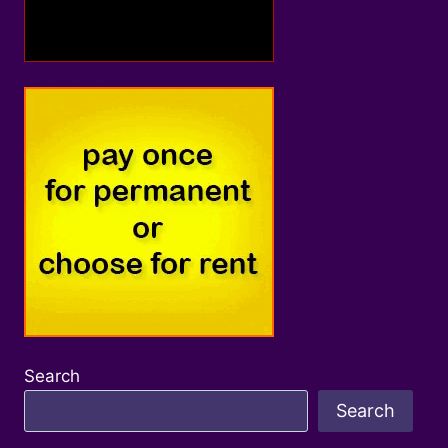
Search
Search