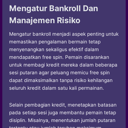
Mengatur Bankroll Dan
Manajemen Risiko
Mengatur bankroll menjadi aspek penting untuk
memastikan pengalaman bermain tetap
menyenangkan sekaligus efektif dalam
mendapatkan free spin. Pemain disarankan
untuk membagi kredit mereka dalam beberapa
sesi putaran agar peluang memicu free spin
dapat dimaksimalkan tanpa risiko kehilangan
seluruh kredit dalam satu kali permainan.
Selain pembagian kredit, menetapkan batasan
pada setiap sesi juga membantu pemain tetap
disiplin. Misalnya, menentukan jumlah putaran
tertentu atau jumlah taruhan maksimum