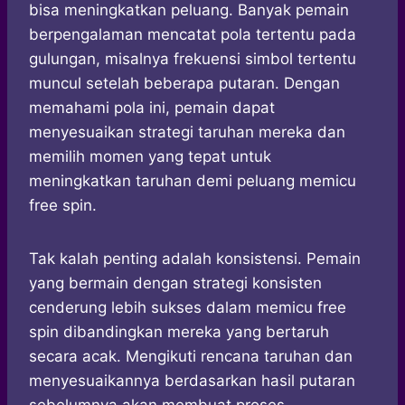
bisa meningkatkan peluang. Banyak pemain
berpengalaman mencatat pola tertentu pada
gulungan, misalnya frekuensi simbol tertentu
muncul setelah beberapa putaran. Dengan
memahami pola ini, pemain dapat
menyesuaikan strategi taruhan mereka dan
memilih momen yang tepat untuk
meningkatkan taruhan demi peluang memicu
free spin.
Tak kalah penting adalah konsistensi. Pemain
yang bermain dengan strategi konsisten
cenderung lebih sukses dalam memicu free
spin dibandingkan mereka yang bertaruh
secara acak. Mengikuti rencana taruhan dan
menyesuaikannya berdasarkan hasil putaran
sebelumnya akan membuat proses