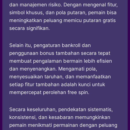
dan manajemen risiko. Dengan mengenal fitur,
simbol khusus, dan pola putaran, pemain bisa
meningkatkan peluang memicu putaran gratis
secara signifikan.
Selain itu, pengaturan bankroll dan
penggunaan bonus tambahan secara tepat
membuat pengalaman bermain lebih efisien
dan menyenangkan. Mengamati pola,
menyesuaikan taruhan, dan memanfaatkan
setiap fitur tambahan adalah kunci untuk
mempercepat perolehan free spin.
Secara keseluruhan, pendekatan sistematis,
konsistensi, dan kesabaran memungkinkan
pemain menikmati permainan dengan peluang