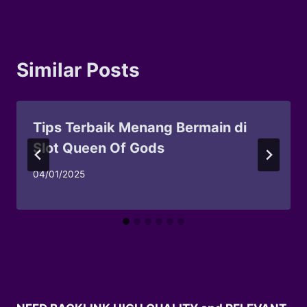
Similar Posts
Tips Terbaik Menang Bermain di
Slot Queen Of Gods
04/01/2025