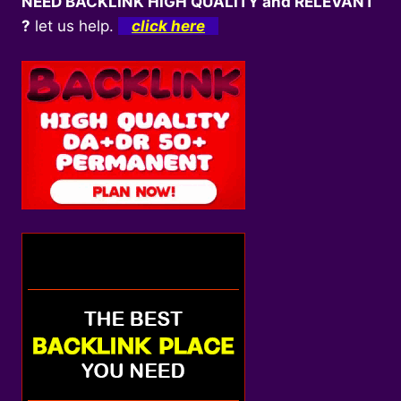
NEED BACKLINK HIGH QUALITY and RELEVANT
?
let us help.
click here