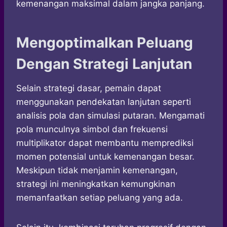
kemenangan maksimal dalam jangka panjang.
Mengoptimalkan Peluang
Dengan Strategi Lanjutan
Selain strategi dasar, pemain dapat
menggunakan pendekatan lanjutan seperti
analisis pola dan simulasi putaran. Mengamati
pola munculnya simbol dan frekuensi
multiplikator dapat membantu memprediksi
momen potensial untuk kemenangan besar.
Meskipun tidak menjamin kemenangan,
strategi ini meningkatkan kemungkinan
memanfaatkan setiap peluang yang ada.