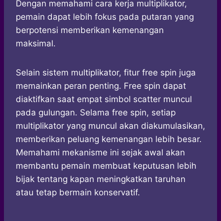
Dengan memahami cara kerja multiplikator,
pemain dapat lebih fokus pada putaran yang
berpotensi memberikan kemenangan
maksimal.
Selain sistem multiplikator, fitur free spin juga
memainkan peran penting. Free spin dapat
diaktifkan saat empat simbol scatter muncul
pada gulungan. Selama free spin, setiap
multiplikator yang muncul akan diakumulasikan,
memberikan peluang kemenangan lebih besar.
Memahami mekanisme ini sejak awal akan
membantu pemain membuat keputusan lebih
bijak tentang kapan meningkatkan taruhan
atau tetap bermain konservatif.