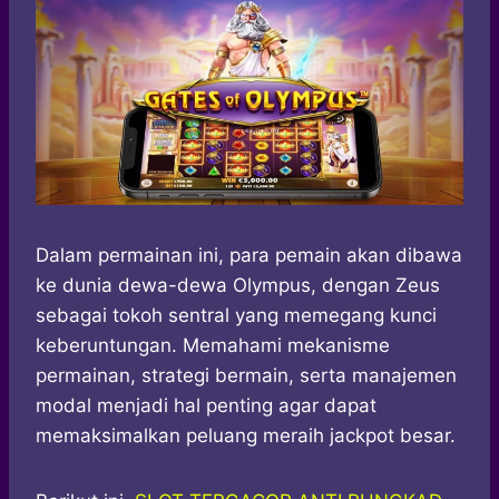
Dalam permainan ini, para pemain akan dibawa
ke dunia dewa-dewa Olympus, dengan Zeus
sebagai tokoh sentral yang memegang kunci
keberuntungan. Memahami mekanisme
permainan, strategi bermain, serta manajemen
modal menjadi hal penting agar dapat
memaksimalkan peluang meraih jackpot besar.