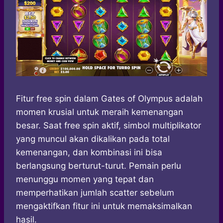
Fitur free spin dalam Gates of Olympus adalah
momen krusial untuk meraih kemenangan
besar. Saat free spin aktif, simbol multiplikator
yang muncul akan dikalikan pada total
kemenangan, dan kombinasi ini bisa
berlangsung berturut-turut. Pemain perlu
menunggu momen yang tepat dan
memperhatikan jumlah scatter sebelum
mengaktifkan fitur ini untuk memaksimalkan
hasil.