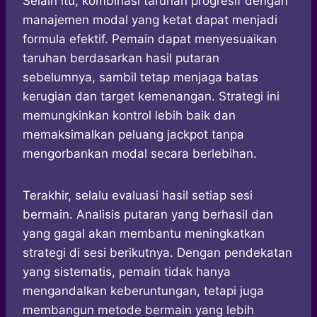
Selain itu, kombinasi taruhan progresif dengan
manajemen modal yang ketat dapat menjadi
formula efektif. Pemain dapat menyesuaikan
taruhan berdasarkan hasil putaran
sebelumnya, sambil tetap menjaga batas
kerugian dan target kemenangan. Strategi ini
memungkinkan kontrol lebih baik dan
memaksimalkan peluang jackpot tanpa
mengorbankan modal secara berlebihan.
Terakhir, selalu evaluasi hasil setiap sesi
bermain. Analisis putaran yang berhasil dan
yang gagal akan membantu meningkatkan
strategi di sesi berikutnya. Dengan pendekatan
yang sistematis, pemain tidak hanya
mengandalkan keberuntungan, tetapi juga
membangun metode bermain yang lebih