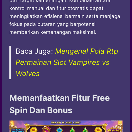
dan target kemenangan. Kombinasi antara
kontrol manual dan fitur otomatis dapat
meningkatkan efisiensi bermain serta menjaga
fokus pada putaran yang berpotensi
memberikan kemenangan maksimal.
Baca Juga:
Mengenal Pola Rtp
Permainan Slot Vampires vs
Wolves
Memanfaatkan Fitur Free
Spin Dan Bonus