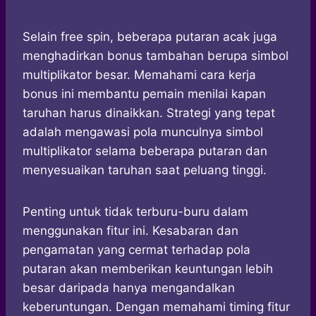
Selain free spin, beberapa putaran acak juga
menghadirkan bonus tambahan berupa simbol
multiplikator besar. Memahami cara kerja
bonus ini membantu pemain menilai kapan
taruhan harus dinaikkan. Strategi yang tepat
adalah mengawasi pola munculnya simbol
multiplikator selama beberapa putaran dan
menyesuaikan taruhan saat peluang tinggi.
Penting untuk tidak terburu-buru dalam
menggunakan fitur ini. Kesabaran dan
pengamatan yang cermat terhadap pola
putaran akan memberikan keuntungan lebih
besar daripada hanya mengandalkan
keberuntungan. Dengan memahami timing fitur