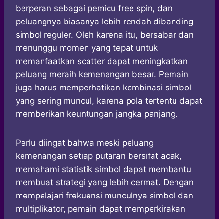
berperan sebagai pemicu free spin, dan
peluangnya biasanya lebih rendah dibanding
simbol reguler. Oleh karena itu, bersabar dan
menunggu momen yang tepat untuk
memanfaatkan scatter dapat meningkatkan
peluang meraih kemenangan besar. Pemain
juga harus memperhatikan kombinasi simbol
yang sering muncul, karena pola tertentu dapat
memberikan keuntungan jangka panjang.
Perlu diingat bahwa meski peluang
kemenangan setiap putaran bersifat acak,
memahami statistik simbol dapat membantu
membuat strategi yang lebih cermat. Dengan
mempelajari frekuensi munculnya simbol dan
multiplikator, pemain dapat memperkirakan